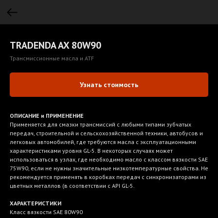
TRADENDA AX 80W90
Трансмиссионные масла и ATF
Узнать стоимость
ОПИСАНИЕ и ПРИМЕНЕНИЕ
Применяется для смазки трансмиссий с любыми типами зубчатых
передач, строительной и сельскохозяйственной техники, автобусов и
легковых автомобилей, где требуются масла с эксплуатационными
характеристиками уровня GL-5. В некоторых случаях может
использоваться в узлах, где необходимо масло с классом вязкости SAE
75W90, если не нужны значительные низкотемпературные свойства. Не
рекомендуется применять в коробках передач с синхронизаторами из
цветных металлов (в соответствии с API GL-5.
ХАРАКТЕРИСТИКИ
Класс вязкости SAE 80W90