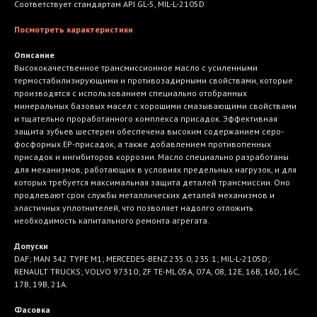
Соответствует стандартам API GL-5, MIL-L-2105D
Посмотреть характеристики
Описание
Высококачественное трансмиссионное масло с усиленными
термостабилизирующими и противозадирными свойствами, которые
производятся с использованием специально отобранных
минеральных базовых масел с хорошими смазывающими свойствами
и тщательно проработанного комплекса присадок. Эффективная
защита зубьев шестерен обеспечена высоким содержанием серо-
фосфорных EP-присадок, а также добавлением противопенных
присадок и ингибиторов коррозии. Масло специально разработаны
для механизмов, работающих в условиях предельных нагрузок, и для
которых требуется максимальная защита деталей трансмиссии. Оно
продлевают срок службы металлических деталей механизмов и
эластичных уплотнителей, что позволяет надолго отложить
необходимость капитального ремонта агрегата.
Допуски
DAF; MAN 342 TYPE M1; MERCEDES-BENZ 235.0, 235.1; MIL-L-2105D;
RENAULT TRUCKS; VOLVO 97310; ZF TE-ML 05А, 07А, 08, 12Е, 16В, 16D, 16С,
17B, 19B, 21A.
Фасовка