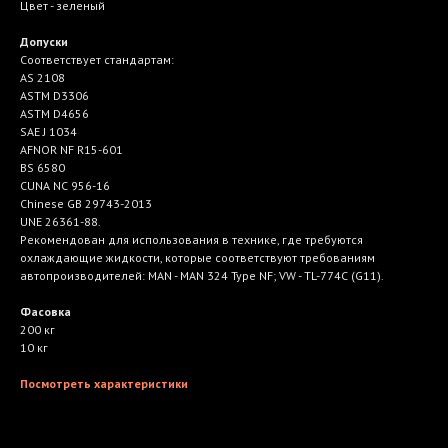
Цвет - зеленый
Допуски
Соответствует стандартам:
AS 2108
ASTM D3306
ASTM D4656
SAE J 1034
AFNOR NF R15-601
BS 6580
CUNA NC 956-16
Chinese GB 29743-2013
UNE 26361-88.
Рекомендован для использования в технике, где требуются
охлаждающие жидкости, которые соответствуют требованиям
автопроизводителей: MAN - MAN 324 Type NF; VW - TL-774C (G11).
Фасовка
200 кг
10 кг
Посмотреть характеристики